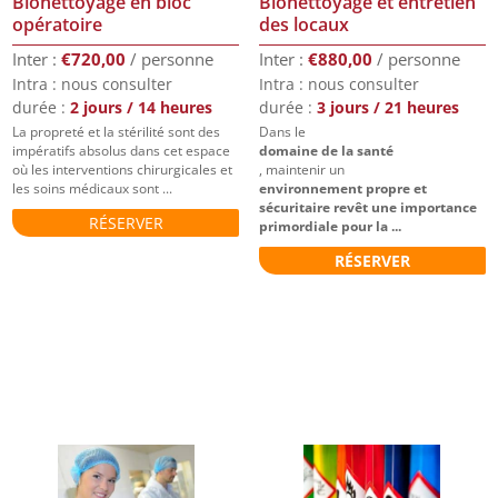
Bionettoyage en bloc
Bionettoyage et entretien
opératoire
des locaux
€
720,00
€
880,00
Intra : nous consulter
Intra : nous consulter
durée :
2 jours / 14 heures
durée :
3 jours / 21 heures
La propreté et la stérilité sont des
Dans le
impératifs absolus dans cet espace
domaine de la santé
où les interventions chirurgicales et
, maintenir un
les soins médicaux sont ...
environnement propre et
sécuritaire revêt une importance
RÉSERVER
primordiale pour la ...
RÉSERVER