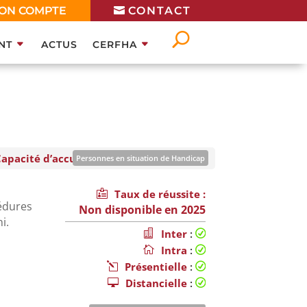
ON COMPTE
CONTACT
NT
ACTUS
CERFHA
Capacité d’accueil
: 12
Personnes en situation de Handicap
mation ouverte aux personnes en situation de handicap sous
Taux de réussite :
réserve de faisabilité
En savoir plus
cédures
Non disponible en 2025
i.
Inter
:
Intra
:
Présentielle
:
Distancielle
: