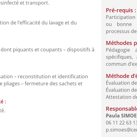
sinfecté et transport.
Pré-requis :
Participation
ion de l’efficacité du lavage et du
ou bonne c
processus de 
Méthodes p
, dont piquants et coupants – dispositifs à
Pédagogie a
spécifiques,
commun d’exp
Méthode d’é
ation – reconstitution et identification
Évaluation d
de pliages – fermeture des sachets et
Évaluation de 
Attestation d
é :
Responsable
té.
Paula SIMOE
06 11 22 63 1
p.simoes@cer