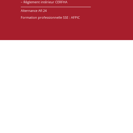
–
Règlement intérieur CERFHA
Alternance Afi 24
Formation professionnelle SSE : AFPIC