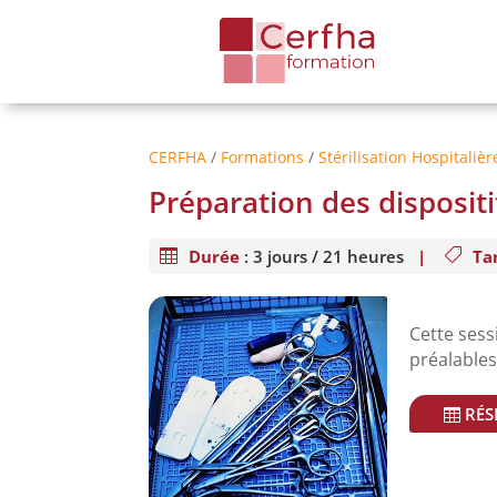
CERFHA
/
Formations
/
Stérilisation Hospitalièr
Préparation des dispositi
Durée
:
3 jours / 21 heures
|
Tar
Cette ses
préalables 
RÉS